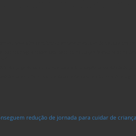
bre abuso em cláusula de 
aprovou nova súmula referente ao caráter abusivo de cláusula em con
l que restringe a responsabilidade de instituição financeira pelos d
ivil”.
 nos julgamentos e servem para a orientação da comunidade jurídica
Eletrônico
por três vezes, em datas próximas, nos termos do artigo 
conseguem redução de jornada para cuidar de crian