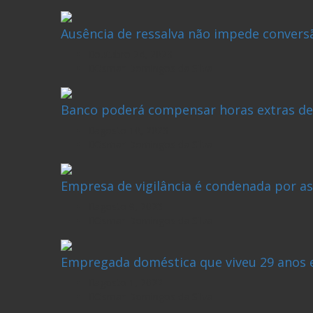
Ausência de ressalva não impede conversã
outubro 24, 2023
Osmar Domingos da Silva
Banco poderá compensar horas extras def
agosto 10, 2023
Osmar Domingos da Silva
Empresa de vigilância é condenada por a
agosto 9, 2023
Osmar Domingos da Silva
Empregada doméstica que viveu 29 anos e
agosto 1, 2022
Osmar Domingos da Silva