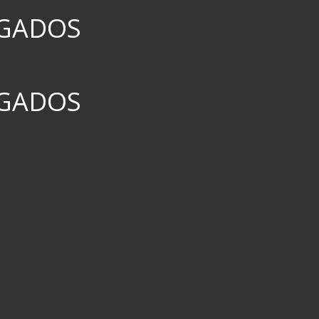
GADOS
GADOS
re abuso em cláusula de contrato bancário