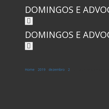
DOMINGOS E ADVO
Toggle
navigation
DOMINGOS E ADVO
Toggle
navigation
Home
/
2019
/
dezembro
/
2
/
STJ aprova súmula sob