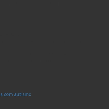
contrato bancário
tratos bancários.
anos decorrentes de roubo, furto ou extravio de bem
 a respeito da jurisprudência do tribunal.
123 do Regimento Interno do STJ.
ças com autismo