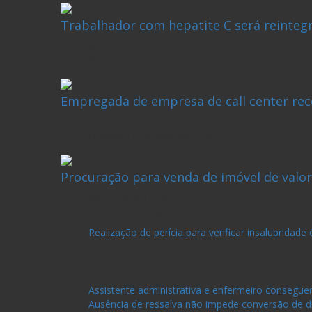
Trabalhador com hepatite C será reinteg
julho 29, 2022
Osmar Domingos da Silva
Empregada de empresa de call center rece
julho 27, 2022
Osmar Domingos da Silva
Procuração para venda de imóvel de valor
dezembro 16, 2021
Osmar Domingos da Silva
Realização de perícia para verificar insalubrida
NOTÍCIAS RECENTES
Assistente administrativa e enfermeiro consegu
Ausência de ressalva não impede conversão de di