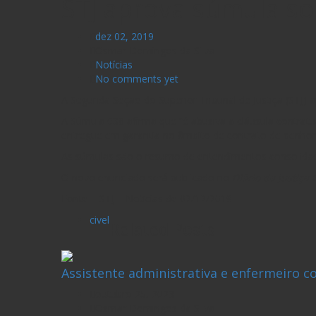
STJ aprova súmula so
dez 02, 2019
Osmar Domingos da Silva
Notícias
No comments yet
A Segunda Seção do Superior Tribunal de Justiça (STJ) 
A Súmula 638 afirma que “é abusiva a cláusula contratua
entregue em garantia no âmbito de contrato de penhor c
As súmulas são o resumo de entendimentos consolidados
O novo enunciado será publicado no
Diário da Justiça 
Fonte – STJ – Notícias de 02/12/2019
civel
Related Posts
Assistente administrativa e enfermeiro 
outubro 25, 2023
Osmar Domingos da Silva