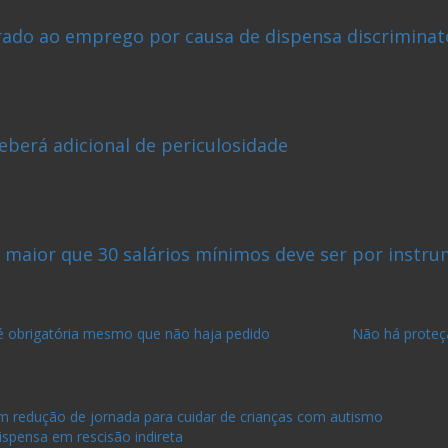
rado ao emprego por causa de dispensa discriminat
berá adicional de periculosidade
 maior que 30 salários mínimos deve ser por instr
de é obrigatória mesmo que não haja pedido
Não há proteç
em redução de jornada para cuidar de crianças com autismo
spensa em rescisão indireta