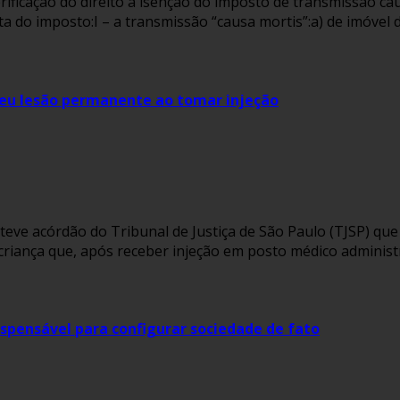
rificação do direito à isenção do imposto de transmissão caus
nta do imposto:I – a transmissão “causa mortis”:a) de imóvel d
freu lesão permanente ao tomar injeção
nteve acórdão do Tribunal de Justiça de São Paulo (TJSP) q
a criança que, após receber injeção em posto médico adminis
ispensável para configurar sociedade de fato