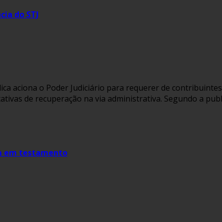
cia do STJ
blica aciona o Poder Judiciário para requerer de contribuint
ntativas de recuperação na via administrativa. Segundo a pu
em em testamento