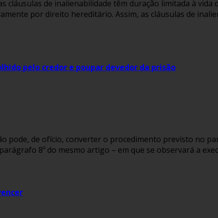
s cláusulas de inalienabilidade têm duração limitada à vida d
mente por direito hereditário. Assim, as cláusulas de inali
lhido pelo credor e poupar devedor da prisão
o pode, de ofício, converter o procedimento previsto no par
do parágrafo 8º do mesmo artigo – em que se observará a exe
vencer