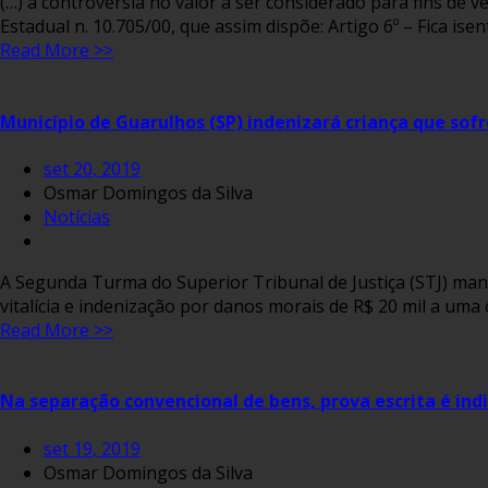
(…) a controvérsia no valor a ser considerado para fins de ve
Estadual n. 10.705/00, que assim dispõe: Artigo 6º – Fica ise
Read More >>
Município de Guarulhos (SP) indenizará criança que so
set 20, 2019
Osmar Domingos da Silva
Notícias
​A Segunda Turma do Superior Tribunal de Justiça (STJ) ma
vitalícia e indenização por danos morais de R$ 20 mil a um
Read More >>
Na separação convencional de bens, prova escrita é ind
set 19, 2019
Osmar Domingos da Silva