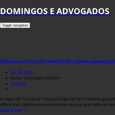
DOMINGOS E ADVOGADOS
Toggle navigation
Natureza artística do trabalho não impede equiparação
set 30, 2019
Osmar Domingos da Silva
Notícias
A Segunda Turma do Tribunal Superior do Trabalho garantiu 
diferenças salariais decorrentes de equiparação salarial co
Read More >>