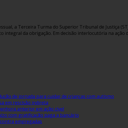
sual, a Terceira Turma do Superior Tribunal de Justiça (STJ
o integral da obrigação. Em decisão interlocutória na ação 
ução de jornada para cuidar de crianças com autismo
a em rescisão indireta
nhora anterior em ação cível
ízo com gratificação paga a bancário
l contra empregadas