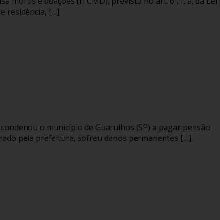
a mortis e doações (ITCMD), previsto no art. 6º, I, a, da Lei
e residência, […]
ue condenou o município de Guarulhos (SP) a pagar pensão
trado pela prefeitura, sofreu danos permanentes […]