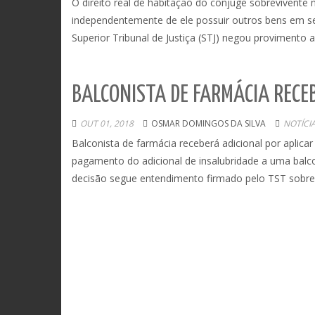
O direito real de habitação do cônjuge sobrevivente n
independentemente de ele possuir outros bens em s
Superior Tribunal de Justiça (STJ) negou provimento 
BALCONISTA DE FARMÁCIA RECE
OUT 01, 2018
OSMAR DOMINGOS DA SILVA
NOTÍCI
Balconista de farmácia receberá adicional por aplica
pagamento do adicional de insalubridade a uma balco
decisão segue entendimento firmado pelo TST sobre 