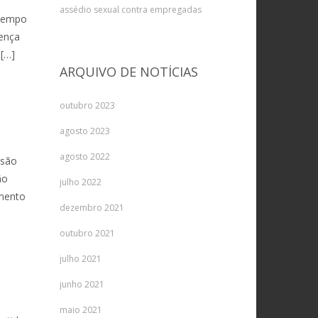
assédio sexual contra empregadas
 Tempo
oença
 […]
ARQUIVO DE NOTÍCIAS
outubro 2023
agosto 2023
agosto 2022
ssão
ão
julho 2022
imento
dezembro 2021
outubro 2021
julho 2021
junho 2021
maio 2021