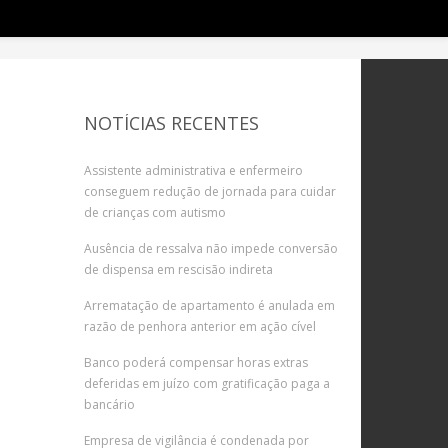
NOTÍCIAS RECENTES
Assistente administrativa e enfermeiro
conseguem redução de jornada para cuidar
de crianças com autismo
Ausência de ressalva não impede conversão
de dispensa em rescisão indireta
Arrematação de apartamento é anulada em
razão de penhora anterior em ação cível
Banco poderá compensar horas extras
deferidas em juízo com gratificação paga a
bancário
Empresa de vigilância é condenada por