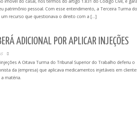
o imóvel do casal, nos termos do artigo 1.831 do Código Civil, é gar
eu patrimônio pessoal. Com esse entendimento, a Terceira Turma d
a um recurso que questionava o direito com a […]
BERÁ ADICIONAL POR APLICAR INJEÇÕES
AS
r injeções A Oitava Turma do Tribunal Superior do Trabalho deferiu o
nista da (empresa) que aplicava medicamentos injetáveis em cliente
a matéria.