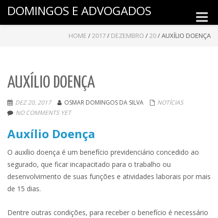
DOMINGOS E ADVOGADOS
Toggle
naviga
HOME
/
2017
/
DEZEMBRO
/
20
/
AUXÍLIO DOENÇA
AUXÍLIO DOENÇA
DEZ 20, 2017
OSMAR DOMINGOS DA SILVA
NOTÍCIAS
NO COMMENTS YET
Auxílio Doença
O auxílio doença é um benefício previdenciário concedido ao
segurado, que ficar incapacitado para o trabalho ou
desenvolvimento de suas funções e atividades laborais por mais
de 15 dias.
Dentre outras condições, para receber o benefício é necessário