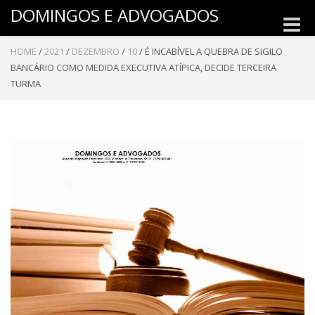
DOMINGOS E ADVOGADOS
Toggle
naviga
HOME
/
2021
/
DEZEMBRO
/
10
/
É INCABÍVEL A QUEBRA DE SIGILO
BANCÁRIO COMO MEDIDA EXECUTIVA ATÍPICA, DECIDE TERCEIRA
TURMA