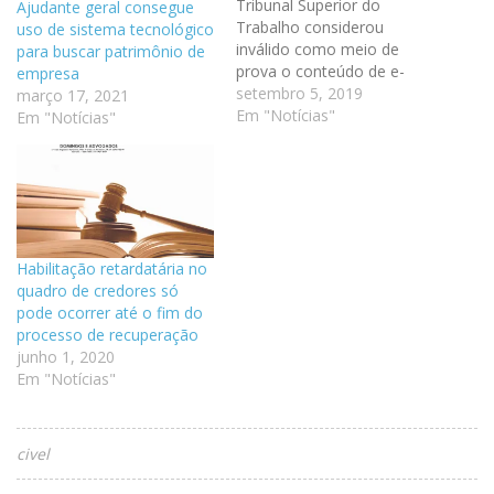
Tribunal Superior do
Ajudante geral consegue
Trabalho considerou
uso de sistema tecnológico
inválido como meio de
para buscar patrimônio de
prova o conteúdo de e-
empresa
mails da diretoria da
setembro 5, 2019
março 17, 2021
Prosegur Brasil S/A
Em "Notícias"
Em "Notícias"
Transporte de Valores e
Segurança obtidos sem
autorização judicial por
dois empregados que
tiveram a dispensa por
justa causa reconhecida
Habilitação retardatária no
em juízo. De acordo com
quadro de credores só
o…
pode ocorrer até o fim do
processo de recuperação
junho 1, 2020
Em "Notícias"
civel