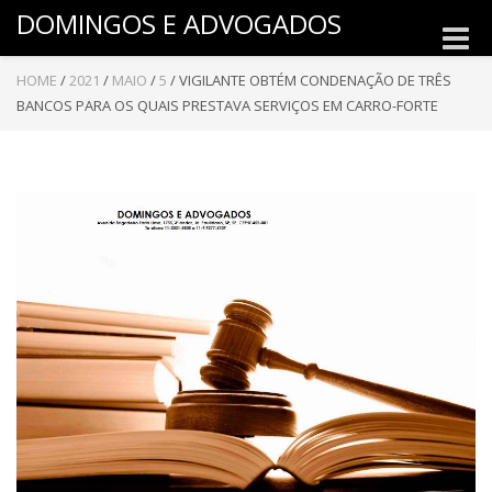
DOMINGOS E ADVOGADOS
Toggle
naviga
HOME
/
2021
/
MAIO
/
5
/
VIGILANTE OBTÉM CONDENAÇÃO DE TRÊS
BANCOS PARA OS QUAIS PRESTAVA SERVIÇOS EM CARRO-FORTE