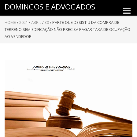
DOMINGOS E ADVOGADOS
Toggle
naviga
HOME
/
2021
/
ABRIL
/
30
/
PARTE QUE DESISTIU DA COMPRA DE
TERRENO SEM EDIFICAÇÃO NÃO PRECISA PAGAR TAXA DE OCUPAÇÃO
AO VENDEDOR