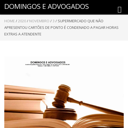
DOMINGOS E ADVOGADOS
Toggl
navig
HOME
/
2020
/
NOVEMBRO
/
3
/
SUPERMERCADO QUE NÃO
APRESENTOU CARTÕES DE PONTO É CONDENADO A PAGAR HORAS
EXTRAS A ATENDENTE