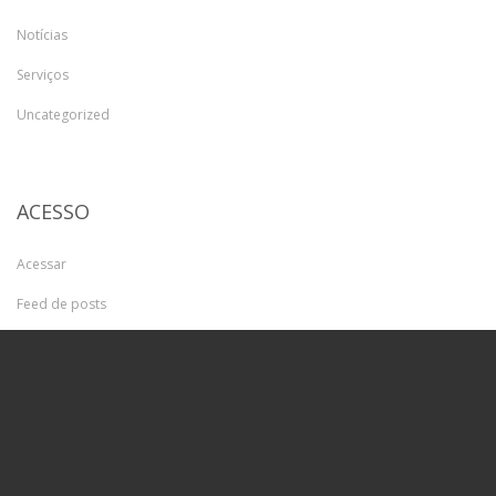
Notícias
Serviços
Uncategorized
ACESSO
Acessar
Feed de posts
Feed de comentários
WordPress.org