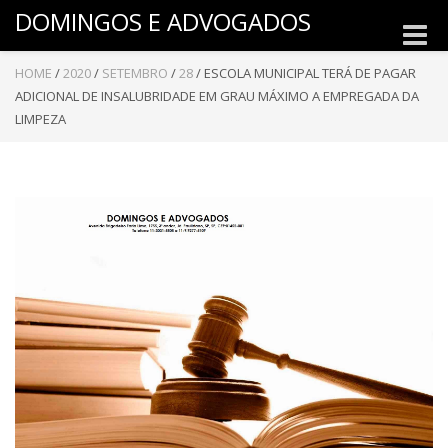
DOMINGOS E ADVOGADOS
Toggle
naviga
HOME
/
2020
/
SETEMBRO
/
28
/
ESCOLA MUNICIPAL TERÁ DE PAGAR
ADICIONAL DE INSALUBRIDADE EM GRAU MÁXIMO A EMPREGADA DA
LIMPEZA