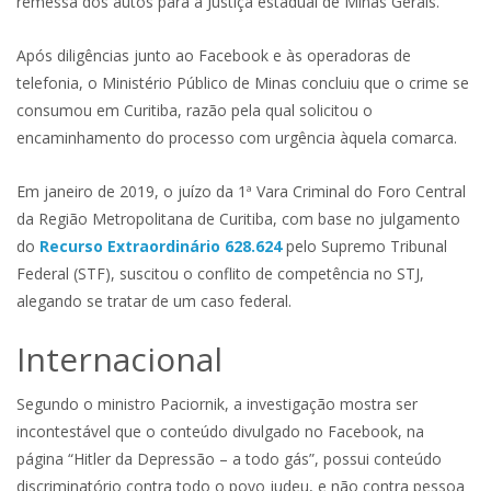
remessa dos autos para a Justiça estadual de Minas Gerais.
Após diligências junto ao Facebook e às operadoras de
telefonia, o Ministério Público de Minas concluiu que o crime se
consumou em Curitiba, razão pela qual solicitou o
encaminhamento do processo com urgência àquela comarca.
Em janeiro de 2019, o juízo da 1ª Vara Criminal do Foro Central
da Região Metropolitana de Curitiba, com base no julgamento
do
Recurso Extraordinário 628.624
pelo Supremo Tribunal
Federal (STF), suscitou o conflito de competência no STJ,
alegando se tratar de um caso federal.
Internaciona​​l
Segundo o ministro Paciornik, a investigação mostra ser
incontestável que o conteúdo divulgado no Facebook, na
página “Hitler da Depressão – a todo gás”, possui conteúdo
discriminatório contra todo o povo judeu, e não contra pessoa