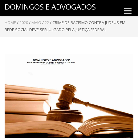
DOMINGOS E ADVOGADOS
Toggle
naviga
HOME
/
2020
/
MAIO
/
22
/
CRIME DE RACISMO CONTRA JUDEUS EM
REDE SOCIAL DEVE SER JULGADO PELA JUSTIÇA FEDERAL