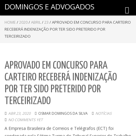
DOMINGOS E ADVOGADOS
Toggl
navig
HOME
/
2020
/
ABRIL
/
23
/
APROVADO EM CONCURSO PARA CARTEIRO
RECEBERÁ INDENIZAÇÃO POR TER SIDO PRETERIDO POR
TERCEIRIZADO
APROVADO EM CONCURSO PARA
CARTEIRO RECEBERÁ INDENIZAÇÃO
POR TER SIDO PRETERIDO POR
TERCEIRIZADO
ABR 23, 2020
OSMAR DOMINGOS DA SILVA
NOTÍCIAS
NO COMMENTS YET
A Empresa Brasileira de Correios e Telégrafos (ECT) foi
condenada pela Sétima Turma do Tribunal Superior do Trabalho