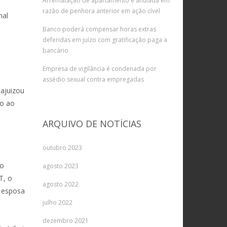
Arrematação de apartamento é anulada em
razão de penhora anterior em ação cível
nal
Banco poderá compensar horas extras
deferidas em juízo com gratificação paga a
bancário
Empresa de vigilância é condenada por
assédio sexual contra empregadas
 ajuizou
ão ao
ARQUIVO DE NOTÍCIAS
outubro 2023
do
agosto 2023
T, o
agosto 2022
a esposa
julho 2022
dezembro 2021