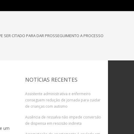
VE SER CITADO PARA DAR PROSSEGUIMENTO A PROCESSO
NOTÍCIAS RECENTES
Assistente administrativa e enfermeiro
conseguem redução de jornada para cuidar
de crianças com autismo
Ausência de ressalva não impede conversão
de dispensa em rescisão indireta
de um