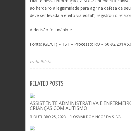
Diante dessa informação, a SDI-2 entendeu incabível 
ao herdeiro a legitimidade para agir na defesa de seu
deve ser levada a efeito via edital”, registrou o relator
A decisão foi unânime.
Fonte: (GL/CF) – TST – Processo: RO – 60-92.2014.5.
trabalhista
RELATED POSTS
ASSISTENTE ADMINISTRATIVA E ENFERMEI
CRIANÇAS COM AUTISMO
OUTUBRO 25, 2023
OSMAR DOMINGOS DA SILVA