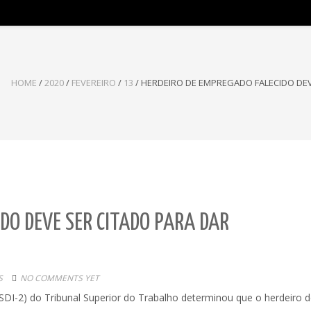
HOME
/
2020
/
FEVEREIRO
/
13
/
HERDEIRO DE EMPREGADO FALECIDO DE
DO DEVE SER CITADO PARA DAR
S
NO COMMENTS YET
 (SDI-2) do Tribunal Superior do Trabalho determinou que o herdeiro 