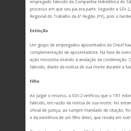
empregado falecido da Companhia Hidrelétrica do Sã
processo em que seu pai era parte. Segundo a SDI-2, 
Regional do Trabalho da 6ª Região (PE), pois o herdei
Extinção
Um grupo de empregados aposentados da Chesf havia 
complementação de aposentadoria. Na fase de execuç
ação rescisória visando à anulação da condenação. 
falecido, diante da notícia de sua morte durante a f
Filho
Ao julgar o recurso, a SDI-2 verificou que o TRT ex
falecido, em razão da notícia de sua morte. No entan
oficial de justiça, ao cumprir mandado de citação, 
e da existência de um filho deles, que residia em out