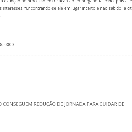
a extinção do processo em relação ao empregado falecido, pois a lei
s interesses. “Encontrando-se ele em lugar incerto e não sabido, a ci
.
06.0000
RO CONSEGUEM REDUÇÃO DE JORNADA PARA CUIDAR DE