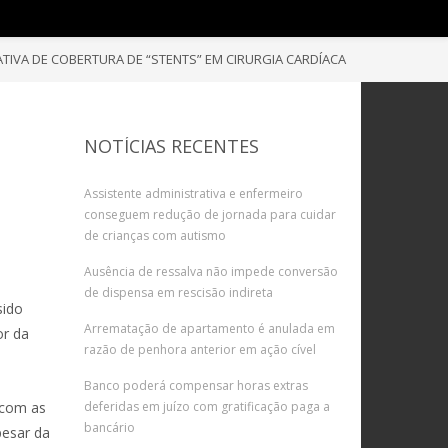
TIVA DE COBERTURA DE “STENTS” EM CIRURGIA CARDÍACA
NOTÍCIAS RECENTES
Assistente administrativa e enfermeiro
conseguem redução de jornada para cuidar
de crianças com autismo
Ausência de ressalva não impede conversão
de dispensa em rescisão indireta
sido
Arrematação de apartamento é anulada em
or da
razão de penhora anterior em ação cível
Banco poderá compensar horas extras
 com as
deferidas em juízo com gratificação paga a
bancário
pesar da