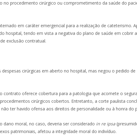
aso no procedimento cirúrgico ou comprometimento da saúde do paci
ternado em caráter emergencial para a realização de cateterismo. A
do hospital, tendo em vista a negativa do plano de saúde em cobrir 
de exclusão contratual.
s despesas cirúrgicas em aberto no hospital, mas negou o pedido de
e o contrato oferece cobertura para a patologia que acomete o segur
rocedimentos cirúrgicos cobertos. Entretanto, a corte paulista conc
não ter havido ofensa aos direitos de personalidade ou à honra do p
 o dano moral, no caso, deveria ser considerado
in re ipsa
(presumido
xos patrimoniais, afetou a integridade moral do indivíduo.