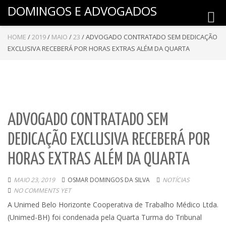
DOMINGOS E ADVOGADOS
Toggl
navig
HOME
/
2019
/
MAIO
/
23
/
ADVOGADO CONTRATADO SEM DEDICAÇÃO
EXCLUSIVA RECEBERÁ POR HORAS EXTRAS ALÉM DA QUARTA
ADVOGADO CONTRATADO SEM
DEDICAÇÃO EXCLUSIVA RECEBERÁ POR
HORAS EXTRAS ALÉM DA QUARTA
MAIO 23, 2019
OSMAR DOMINGOS DA SILVA
NOTÍCIAS
NO COMMENTS YET
A Unimed Belo Horizonte Cooperativa de Trabalho Médico Ltda.
(Unimed-BH) foi condenada pela Quarta Turma do Tribunal