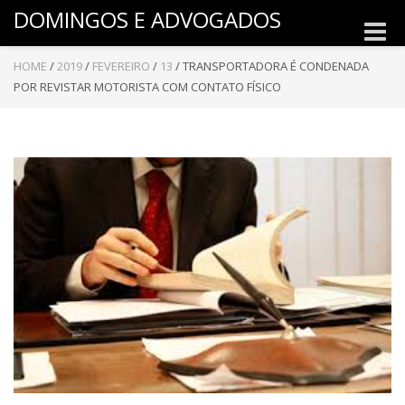
DOMINGOS E ADVOGADOS
Toggle
naviga
HOME
/
2019
/
FEVEREIRO
/
13
/
TRANSPORTADORA É CONDENADA
POR REVISTAR MOTORISTA COM CONTATO FÍSICO