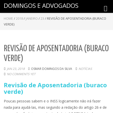
DOMINGOS E ADVOGADOS
Toggl
navig
HOME
/
2018
/
JANEIRO
/
23
/
REVISÃO DE APOSENTADORIA (BURACO
VERDE)
REVISÃO DE APOSENTADORIA (BURACO
VERDE)
JAN 23, 2018
OSMAR DOMINGOS DA SILVA
NOTÍCIAS
NO COMMENTS YET
Revisão de Aposentadoria (buraco
verde)
Poucas pessoas sabem e o INSS logicamente não irá fazer
nada para ajudá-las, mas segundo a redação do artigo 26 e de