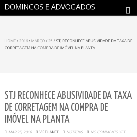
DOMINGOS E ADVOGADOS
Toggl
navig
HOME
/
2016
/
MARÇO
/
25
/
STJ RECONHECE ABUSIVIDADE DA TAXA DE
CORRETAGEM NA COMPRA DE IMÓVEL NA PLANTA
STJ RECONHECE ABUSIVIDADE DA TAXA
DE CORRETAGEM NA COMPRA DE
IMÓVEL NA PLANTA
MAR 25, 2016
VIRTUANET
NOTÍCIAS
NO COMMENTS YET