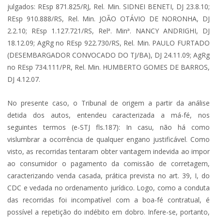
julgados: REsp 871.825/RJ, Rel. Min. SIDNEI BENETI, DJ 23.8.10;
REsp 910.888/RS, Rel. Min. JOÃO OTÁVIO DE NORONHA, DJ
2.2.10; REsp 1.127.721/RS, Relª. Minª. NANCY ANDRIGHI, DJ
18.12.09; AgRg no REsp 922.730/RS, Rel. Min. PAULO FURTADO
(DESEMBARGADOR CONVOCADO DO TJ/BA), DJ 24.11.09; AgRg
no REsp 734.111/PR, Rel. Min. HUMBERTO GOMES DE BARROS,
DJ 4.12.07.
No presente caso, o Tribunal de origem a partir da análise
detida dos autos, entendeu caracterizada a má-fé, nos
seguintes termos (e-STJ fls.187): In casu, não há como
vislumbrar a ocorrência de qualquer engano justificável. Como
visto, as recorridas tentaram obter vantagem indevida ao impor
ao consumidor o pagamento da comissão de corretagem,
caracterizando venda casada, prática prevista no art. 39, I, do
CDC e vedada no ordenamento jurídico. Logo, como a conduta
das recorridas foi incompatível com a boa-fé contratual, é
possível a repetição do indébito em dobro. Infere-se, portanto,