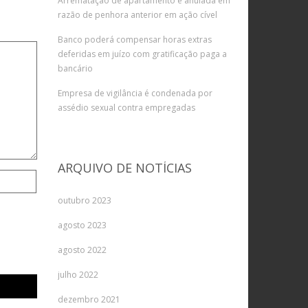
Arrematação de apartamento é anulada em
razão de penhora anterior em ação cível
Banco poderá compensar horas extras
deferidas em juízo com gratificação paga a
bancário
Empresa de vigilância é condenada por
assédio sexual contra empregadas
ARQUIVO DE NOTÍCIAS
outubro 2023
agosto 2023
agosto 2022
julho 2022
dezembro 2021