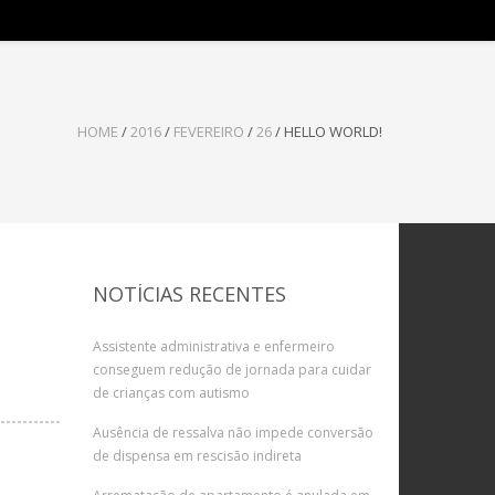
HOME
/
2016
/
FEVEREIRO
/
26
/
HELLO WORLD!
NOTÍCIAS RECENTES
Assistente administrativa e enfermeiro
conseguem redução de jornada para cuidar
de crianças com autismo
Ausência de ressalva não impede conversão
de dispensa em rescisão indireta