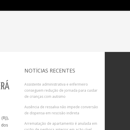
NOTÍCIAS RECENTES
ERÁ
Assistente administrativa e enfermeiro
conseguem redução de jornada para cuidar
de crianças com autismo
Ausência de ressalva não impede conversão
de dispensa em rescisão indireta
(RJ),
Arrematação de apartamento é anulada em
e dos
razão de penhora anterior em ação cível