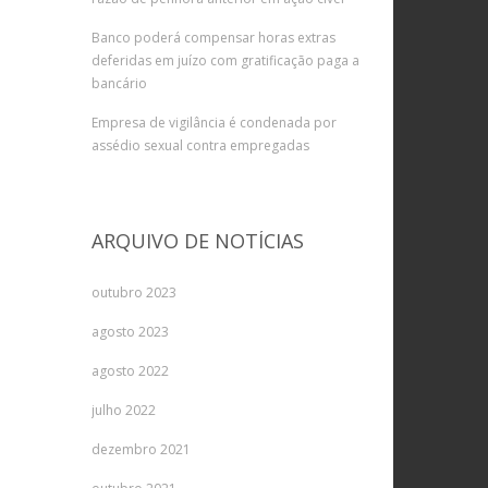
Banco poderá compensar horas extras
deferidas em juízo com gratificação paga a
bancário
Empresa de vigilância é condenada por
assédio sexual contra empregadas
ARQUIVO DE NOTÍCIAS
outubro 2023
agosto 2023
agosto 2022
julho 2022
dezembro 2021